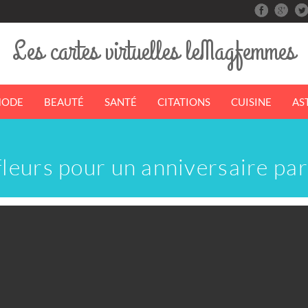
Les cartes virtuelles leMagfemmes
ODE
BEAUTÉ
SANTÉ
CITATIONS
CUISINE
AS
fleurs pour un anniversaire pa