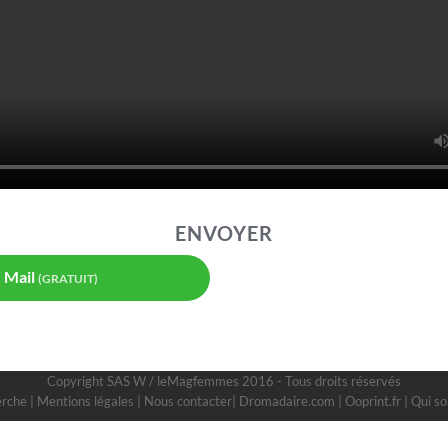
ENVOYER
Mail
(GRATUIT)
Copyright
SAS W
/ leMagfemmes 2016 - Tous droits réservés
erche
|
Mentions légales
|
Nous contacter
|
Dromadaire.com
|
Ooprint.fr
|
Qui s