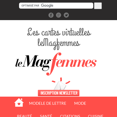
Les cartes virtuelles
leMagfemmes
MODELE DE LETTRE
MODE
BEAUTÉ
SANTÉ
CITATIONS
CUISINE