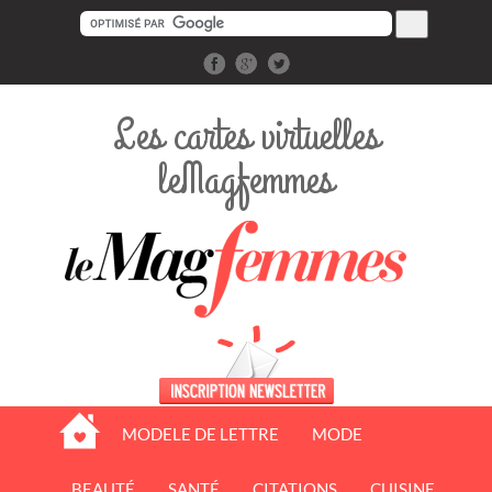
Les cartes virtuelles
leMagfemmes
MODELE DE LETTRE
MODE
BEAUTÉ
SANTÉ
CITATIONS
CUISINE