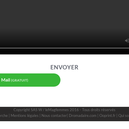
ENVOYER
Mail
(GRATUIT)
Copyright
SAS W
/ leMagfemmes 2016 - Tous droits réservés
erche
|
Mentions légales
|
Nous contacter
|
Dromadaire.com
|
Ooprint.fr
|
Qui s